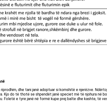
anë
riprodhim, dhe tani janë adoptuar si komshitë e njerëzve. Ndërto
a. Kjo do të thotë se shpendët janë speciet më të njohura në bo
iu. Foletë e tyre janë në formë kupe prej balte dhe kashte, të v