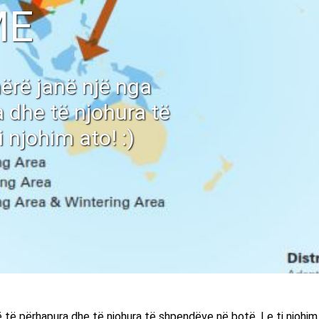
ME
ërë janë një nga
 dhe të njohura të
 njohim ato! :)
të përhapura dhe të njohura të shpendëve në botë. Le ti njohim 