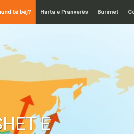
und të bëj?
Harta e Pranverës
Burimet
Co
HET E