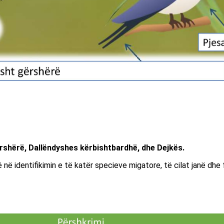
rshërë, Dallëndyshes kërbishtbardhë, dhe Dejkës.
 në identifikimin e të katër specieve migatore, të cilat janë dhe 