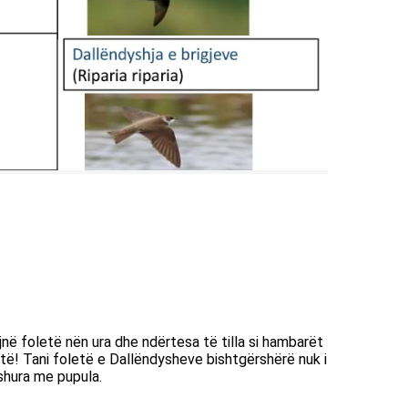
jnë foletë nën ura dhe ndërtesa të tilla si hambarët
të! Tani foletë e Dallëndysheve bishtgërshërë nuk i
eshura me pupula.