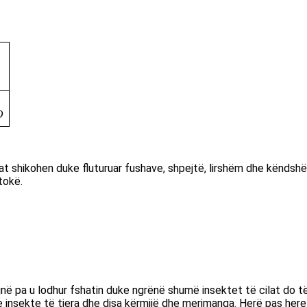
O
at shikohen duke fluturuar fushave, shpejtë, lirshëm dhe këndsh
tokë.
ë pa u lodhur fshatin duke ngrënë shumë insektet të cilat do të
he insekte të tjera dhe disa kërmijë dhe merimanga. Herë pas here