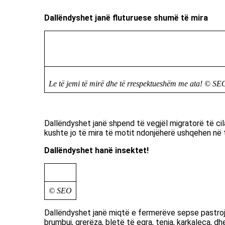
Dallëndyshet janë fluturuese shumë të mira
Le të jemi të mirë dhe të rrespektueshëm me ata! ©
SE
Dallëndyshet janë shpend të vegjël migratorë të cil
kushte jo të mira të motit ndonjëherë ushqehen në 
Dallëndyshet hanë insektet!
©
SEO
Dallëndyshet janë miqtë e fermerëve sepse pastrojn
brumbuj, grerëza, bletë të egra, tenja, karkaleca, d