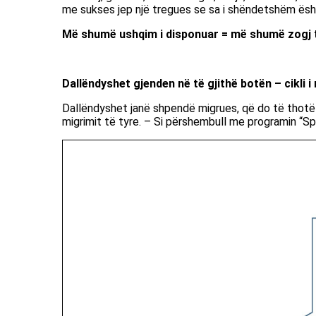
me sukses jep një tregues se sa i shëndetshëm ësht
Më shumë ushqim i disponuar = më shumë zogj të
Dallëndyshet gjenden në të gjithë botën – cikli i 
Dallëndyshet janë shpendë migrues, që do të thotë 
migrimit të tyre. – Si përshembull me programin “Spr