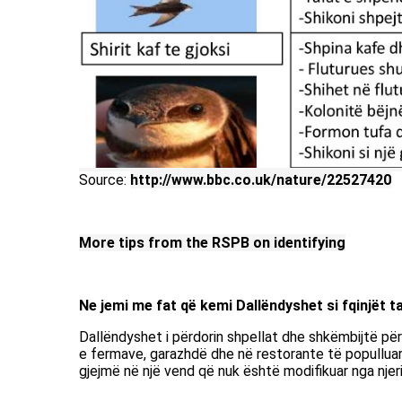
Source:
http://www.bbc.co.uk/nature/22527420
More tips from the RSPB on identifying
Ne jemi me fat që kemi Dallëndyshet si fqinjët t
Dallëndyshet i përdorin shpellat dhe shkëmbijtë për 
e fermave, garazhdë dhe në restorante të populluar
gjejmë në një vend që nuk është modifikuar nga njer