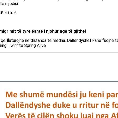
ë mjedisi.
 rritur!
migrimit të tyre është i njohur nga të gjithë!
që fluturojnë në distanca të mëdha. Dallëndyshet kanë fuqinë të
ing Twin” të Spring Alive.