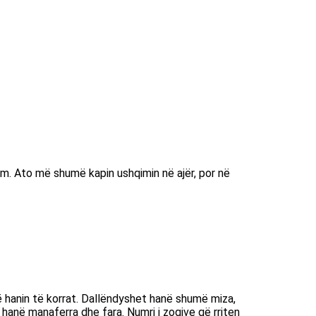
ëm. Ato më shumë kapin ushqimin në ajër, por në
 hanin të korrat. Dallëndyshet hanë shumë miza,
 hanë manaferra dhe fara. Numri i zogjve që rriten