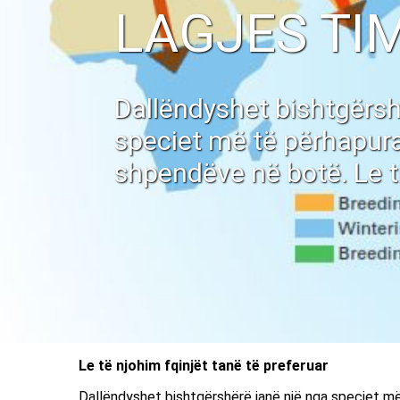
LAGJES TI
Dallëndyshet bishtgërsh
speciet më të përhapura
shpendëve në botë. Le ti
Le të njohim fqinjët tanë të preferuar
Dallëndyshet bishtgërshërë janë një nga speciet më 