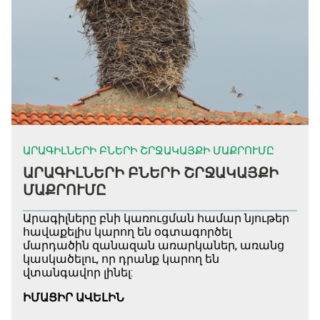
ԱՐԱԳԻԼՆԵՐԻ ԲՆԵՐԻ ՇՐՋԱԿԱՅՔԻ ՄԱՔՐՈՒՄԸ
ԱՐԱԳԻԼՆԵՐԻ ԲՆԵՐԻ ՇՐՋԱԿԱՅՔԻ
ՄԱՔՐՈՒՄԸ
Արագիլները բնի կառուցման համար նյութեր
հավաքելիս կարող են օգտագործել
մարդածին զանազան առարկաներ, առանց
կասկածելու, որ դրանք կարող են
վտանգավոր լինել:
ԻՄԱՑԻՐ ԱՎԵԼԻՆ