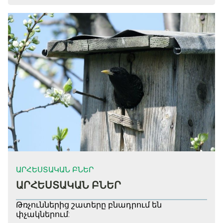
ԱՐՀԵՍՏԱԿԱՆ ԲՆԵՐ
ԱՐՀԵՍՏԱԿԱՆ ԲՆԵՐ
Թռչուններից շատերը բնադրում են
փչակներում: