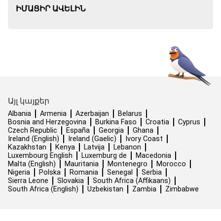
ԻՄԱՑԻՐ ԱՎԵԼԻՆ
Այլ կայքեր
Albania
Armenia
Azerbaijan
Belarus
Bosnia and Herzegovina
Burkina Faso
Croatia
Cyprus
Czech Republic
España
Georgia
Ghana
Ireland (English)
Ireland (Gaelic)
Ivory Coast
Kazakhstan
Kenya
Latvija
Lebanon
Luxembourg English
Luxemburg de
Macedonia
Malta (English)
Mauritania
Montenegro
Morocco
Nigeria
Polska
Romania
Senegal
Serbia
Sierra Leone
Slovakia
South Africa (Affikaans)
South Africa (English)
Uzbekistan
Zambia
Zimbabwe