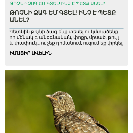
ԹՌՉՆԻ ՁԱԳ ԵՄ ԳՏԵԼ! ԻՆՉ Է ՊԵՏՔ ԱՆԵԼ?
ԹՌՉՆԻ ՁԱԳ ԵՄ ԳՏԵԼ! ԻՆՉ Է ՊԵՏՔ
ԱՆԵԼ?
Գետնին թռչնի ձագ ենք տեսել ու կմտածենք
որ մենակ է, անօգնական, փոքր, մրսած, թույլ
և փափուկ… ու չեք դիմանում, ուզում եք փրկել:
ԻՄԱՑԻՐ ԱՎԵԼԻՆ