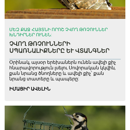
ՄԵԶ ՔԱՋ ՀԱՅՏՆԻ ՈՐՈՇ ՉՎՈՂ ԹՌՉՈՒՆՆԵՐ
ԽՆԴԻՐՆԵՐ ՈՒՆԵՆ:
ՉՎՈՂ ԹՌՉՈՒՆՆԵՐԻ
ՍՊԱՌՆԱԼԻՔՆԵՐԸ ԵՒ ՎՏԱՆԳՆԵՐ
Օրինակ, այսօր երեխաներն ունեն ավելի քիչ
հնարավորություն լսելու Սովորական կկվին,
քան նրանց ծնողները և ավելի քիչ` քան
նրանց տատերը և պապերը:
ԻՄԱՑԻՐ ԱՎԵԼԻՆ