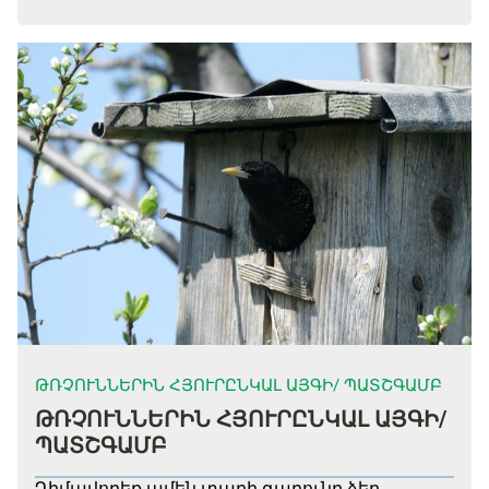
ԹՌՉՈՒՆՆԵՐԻՆ ՀՅՈՒՐԸՆԿԱԼ ԱՅԳԻ/ ՊԱՏՇԳԱՄԲ
ԹՌՉՈՒՆՆԵՐԻՆ ՀՅՈՒՐԸՆԿԱԼ ԱՅԳԻ/
ՊԱՏՇԳԱՄԲ
Դիմավորեք ամեն տարի գարունը ձեր