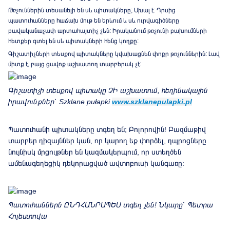
Թռչուններին տեսանելի են սև պիտակները; Սխալ է: Դրսից
պատուհանները հաճախ մութ են երևում և սև ուրվագիծները
բավականաչափ արտահայտիչ չեն: Իրականում թռչունի բախումների
հետքեր գտել են սև պիտակների հենց կողքը:
Գիշատիչների տեսքով պիտակները կվախացնեն փոքր թռչուններին: Լավ
միտք է, բայց ցավոք աշխատող տարբերակ չէ:
Գիշատիչի տեսքով պիտակը ՉԻ աշխատում, հեղինակային
իրավունքներ՝
Szklane pułapki
www.szklanepulapki.pl
Պատուհանի պիտակները տգեղ են; Բոլորովին! Բազմաթիվ
տարբեր դիզայններ կան, որ կարող եք փորձել, դպրոցները
նույնիսկ մրցույթներ են կազմակերպում, որ ստեղծեն
ամենագեղեցիկ դեկորացված ավտոբուսի կանգառը:
Պատուհաններն ԸՆԴՀԱՆՐԱՊԵՍ տգեղ չեն
!
Նկարը՝
Պետրա
Հոլեստովա