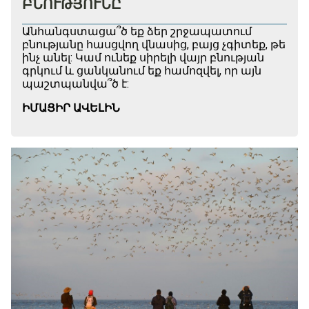
ԲՆՈՒԹՅՈՒՆԸ
Անհանգստացա՞ծ եք ձեր շրջապատում
բնությանը հասցվող վնասից, բայց չգիտեք, թե
ինչ անել: Կամ ունեք սիրելի վայր բնության
գրկում և ցանկանում եք համոզվել, որ այն
պաշտպանվա՞ծ է:
ԻՄԱՑԻՐ ԱՎԵԼԻՆ