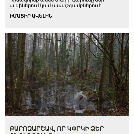
այգիներում կամ պատշգամբներում:
ԻՄԱՑԻՐ ԱՎԵԼԻՆ
ՔԱՐՈԶԱՐՇԱՎ, ՈՐ ԿՓՐԿԻ ՁԵՐ