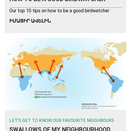
Our top 10 tips on how to be a good birdwatcher
ԻՄԱՑԻՐ ԱՎԵԼԻՆ
LET'S GET TO KNOW OUR FAVOURITE NEIGHBOURS
SWALLOWS OF MY NEIGHBOURHOOD