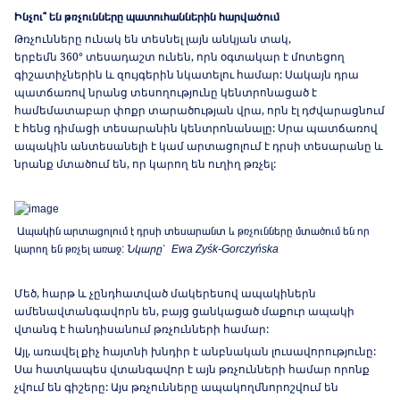
Ինչու՞ են թռչունները պատուհաններին հարվածում
Թռչունները ունակ են տեսնել լայն անկյան տակ,
երբեմն 360° տեսադաշտ ունեն, որն օգտակար է մոտեցող
գիշատիչներին և զույգերին նկատելու համար: Սակայն դրա
պատճառով նրանց տեսողությունը կենտրոնացած է
համեմատաբար փոքր տարածության վրա, որն էլ դժվարացնում
է հենց դիմացի տեսարանին կենտրոնանալը: Սրա պատճառով
ապակին անտեսանելի է կամ արտացոլում է դրսի տեսարանը և
նրանք մտածում են, որ կարող են ուղիղ թռչել:
Ապակին արտացոլում է դրսի տեսարանտ և թռչունները մտածում են որ
կարող են թռչել առաջ:
Նկարը՝
Ewa Zyśk-Gorczyńska
Մեծ, հարթ և չընդհատված մակերեսով ապակիներն
ամենավտանգավորն են, բայց ցանկացած մաքուր ապակի
վտանգ է հանդիսանում թռչունների համար:
Այլ, առավել քիչ հայտնի խնդիր է անբնական լուսավորությունը:
Սա հատկապես վտանգավոր է այն թռչունների համար որոնք
չվում են գիշերը:
Այս թռչունները ապակողմնորոշվում են