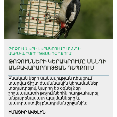
ԹՌՉՈՒՆՆԵՐԻ ԿԵՐԱԿՐՈՒՄԸ ՍՆՆԴԻ
ԱՆԲԱՎԱՐԱՐՈՒԹՅԱՆ ԴԵՊՔՈՒՄ
ԹՌՉՈՒՆՆԵՐԻ ԿԵՐԱԿՐՈՒՄԸ ՍՆՆԴԻ
ԱՆԲԱՎԱՐԱՐՈՒԹՅԱՆ ԴԵՊՔՈՒՄ
Բնական կերի սակավության դեպքում
տարվա ճիշտ ժամանակին կերամաններ
տեղադրելով, կարող եք օգնել ձեր
շրջաապատի թռչուններին հաղթահարել
անբարենպսատ պայմանները և
պատրաստվել բնադրման շրջանին:
ԻՄԱՑԻՐ ԱՎԵԼԻՆ