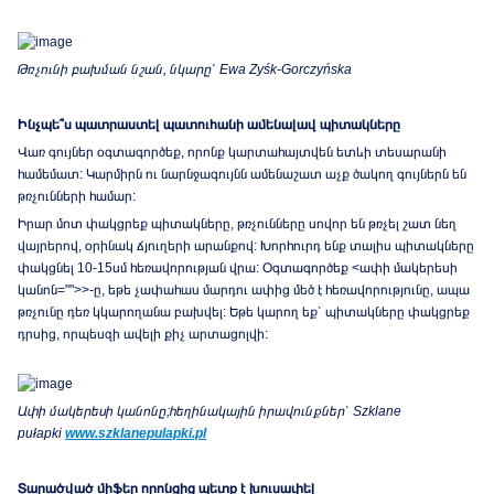
Թռչունի բախման նշան,
նկարը՝
Ewa Zyśk-Gorczyńska
Ինչպե՞ս պատրաստել պատուհանի ամենալավ պիտակները
Վառ գույներ օգտագործեք, որոնք կարտահայտվեն ետևի տեսարանի
համեմատ: Կարմիրն ու նարնջագույնն ամենաշատ աչք ծակող գույներն են
թռչունների համար:
Իրար մոտ փակցրեք պիտակները, թռչունները սովոր են թռչել շատ նեղ
վայրերով, օրինակ ճյուղերի արանքով: Խորհուրդ ենք տալիս պիտակները
փակցնել 10-15սմ հեռավորության վրա: Օգտագործեք <ափի մակերեսի
կանոն="">>-ը, եթե չափահաս մարդու ափից մեծ է հեռավորությունը, ապա
թռչունը դեռ կկարողանա բախվել: Եթե կարող եք՝ պիտակները փակցրեք
դրսից, որպեսզի ավելի քիչ արտացոլվի:
Ափի մակերեսի կանոնը
;
հեղինակային իրավունքներ՝
Szklane
pułapki
www.szklanepulapki.pl
Տարածված միֆեր որոնցից պետք է խուսափել