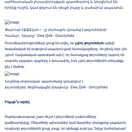
արհեստական լուսավորության պատճառով և կորցնում են
իրենց ուղին, կամ թռչում են դեպի լույսը և բախվում ապակուն
:
Փարոսի էֆֆեկտ>>
ը
մահացու վտանգ է թռչունների
–
համար
նկարը՝
,
Ewa Zyśk - Gorczyńska
Ուսումնասիրությունները ցույց են տվել, որ
չվող թռչուններն
ավելի
հավանական են բախվում ապակուն քան նստակյացները, նույնիսկ երբ չեն
չվում: Հավանական պատճառն այն է, որ նստակյաց թռչունները կարող են
սովորել ապակու վայրերը և խուսափել, իսկ չվող թռչուններին տեղանքը
քիչ է ծանոթ:
Նույնիսկ սովորական պատուհանը վտանգում է
թռչուններին
,
հեղինակային իրավունք՝
Ewa Zyśk - Gorczyńska
Ինչպե՞ս օգնել
Բարեբախտաբար շատ հեշտ է թռչունների բախումները
կանխարգելելը: Ընդամենը պիտակներ կամ նկարներ փակցրեք ապակուն,
որպեսզի թռչուններին ցույց տաք, որ դիմացը բան կա: Եղեք Ստեղծարար!