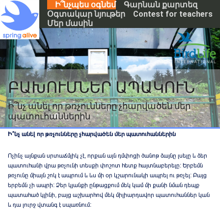
S
Ի՞նչպես օգնեմ
Գարնան քարտեզ
k
Օգտակար նյութեր
Contest for teachers
i
Մեր մասին
p
t
o
m
a
i
ԲԱԽՈՒՄՆԵՐ ԱՊԱԿՈՒՆ
n
c
Ի՞նչ անել որ թռչունները չհարվածեն մեր
o
պատուհաններին
n
t
e
Ի՞նչ անել որ թռչունները չհարվածեն մեր պատուհաններին
n
t
Ոչինչ այնքան սրտաճմլիկ չէ, որքան այն դմփոցի ծանոթ ձայնը լսելը և ձեր
պատուհանի վրա թռչունի տեսքի փոշոտ հետք հայտնաբերելը: Երբեմն
թռչունը միայն շոկ է ապրում և ևս մի օր կշարունակի ապրել ու թռչել: Բայց
երբեմն չի ապրի: Ձեր կյանքի ընթացքում մեկ կամ մի քանի նման դեպք
պատահած կլինի, բայց աշխարհով մեկ միլիարդավոր պատուհաններ կան
և դա լուրջ վտանգ է սպառնում: