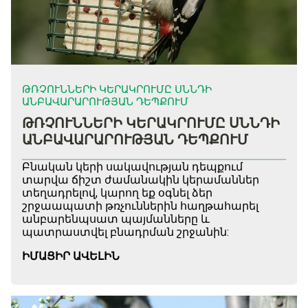
ԹՌՉՈՒՆՆԵՐԻ ԿԵՐԱԿՐՈՒՄԸ ՍՆՆԴԻ
ԱՆԲԱՎԱՐԱՐՈՒԹՅԱՆ ԴԵՊՔՈՒՄ
ԹՌՉՈՒՆՆԵՐԻ ԿԵՐԱԿՐՈՒՄԸ ՍՆՆԴԻ
ԱՆԲԱՎԱՐԱՐՈՒԹՅԱՆ ԴԵՊՔՈՒՄ
Բնական կերի սակավության դեպքում
տարվա ճիշտ ժամանակին կերամաններ
տեղադրելով, կարող եք օգնել ձեր
շրջաապատի թռչուններին հաղթահարել
անբարենպսատ պայմանները և
պատրաստվել բնադրման շրջանին:
ԻՄԱՑԻՐ ԱՎԵԼԻՆ