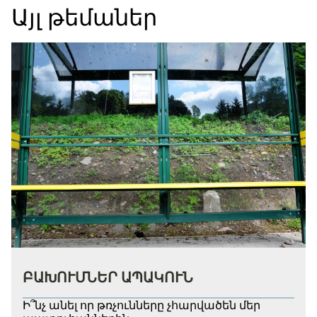
Այլ թեմաներ
ԲԱԽՈՒՄՆԵՐ ԱՊԱԿՈՒՆ
Ի՞նչ անել որ թռչունները չհարվածեն մեր