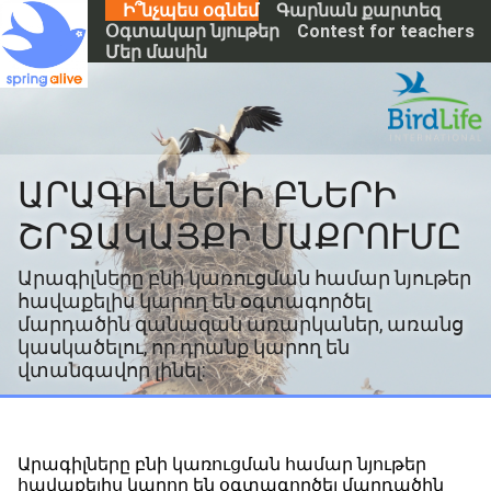
S
Ի՞նչպես օգնեմ
Գարնան քարտեզ
k
Օգտակար նյութեր
Contest for teachers
i
Մեր մասին
p
t
o
m
a
i
ԱՐԱԳԻԼՆԵՐԻ ԲՆԵՐԻ
n
c
ՇՐՋԱԿԱՅՔԻ ՄԱՔՐՈՒՄԸ
o
n
Արագիլները բնի կառուցման համար նյութեր
t
հավաքելիս կարող են օգտագործել
e
n
մարդածին զանազան առարկաներ, առանց
t
կասկածելու, որ դրանք կարող են
վտանգավոր լինել:
Արագիլները բնի կառուցման համար նյութեր
հավաքելիս կարող են օգտագործել մարդածին