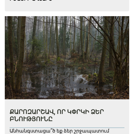
ՔԱՐՈԶԱՐՇԱՎ, ՈՐ ԿՓՐԿԻ ՁԵՐ
ԲՆՈՒԹՅՈՒՆԸ
Անհանգստացա՞ծ եք ձեր շրջապատում