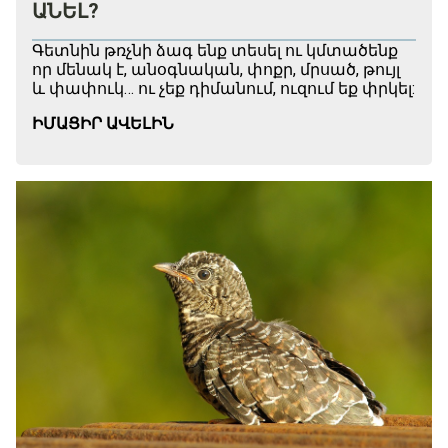
ԱՆԵԼ?
Գետնին թռչնի ձագ ենք տեսել ու կմտածենք
որ մենակ է, անօգնական, փոքր, մրսած, թույլ
և փափուկ… ու չեք դիմանում, ուզում եք փրկել:
ԻՄԱՑԻՐ ԱՎԵԼԻՆ