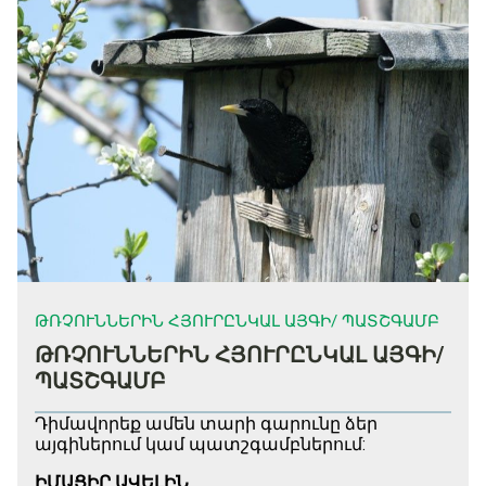
ԹՌՉՈՒՆՆԵՐԻՆ ՀՅՈՒՐԸՆԿԱԼ ԱՅԳԻ/ ՊԱՏՇԳԱՄԲ
ԹՌՉՈՒՆՆԵՐԻՆ ՀՅՈՒՐԸՆԿԱԼ ԱՅԳԻ/
ՊԱՏՇԳԱՄԲ
Դիմավորեք ամեն տարի գարունը ձեր
այգիներում կամ պատշգամբներում:
ԻՄԱՑԻՐ ԱՎԵԼԻՆ