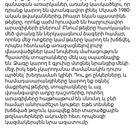
զանազան առարկաներ, առանց կասկածելու, որ
դրանք կարող են վտանգավոր լինել: Սկսած 1980-
ական թվականներից, իհայտ եկան պլաստիկե
թելերը, որոնք այժմ հյուսված են հարյուրավոր
արագիլների բներում: Բնում թելերը հատկապես
մեծ վտանգ են ներկայացնում ձագերի համար,
որոնց մեջ ոտքերը կամ թևերը կարող են խճճվել,
որպես հետևանք առաջացնելով լուրջ
վնասվածքներ կամ նույնիսկ մահացություն:
Պլաստիկ տոպրակները մեկ այլ սպառնալիք
են: Ձագը կարող է գլուխը մտցնել նրանցից մեկի
մեջ, իսկ եթե չկարողանա ժամանակին դուրս
պրծնել` խեղդամահ կլինի: Դու, քո ընկերները, և
համադասարանցիները կարող եք օգնել`
մաքրելով թելերը, տոպրակները և այլ
վտանգավոր աղբը դաշտերից, որտեղ
արագիլները հայթհայթում են սնունդ և բնի
համար անհրաժեշտ նյութեր: Եթե տեսնեք
խճճված թռչուն, կապվեք ձեր տարածքային
թռչնասերների ակումբի հետ, որպեսզի
կազմակերպեն նրա ազատումը: