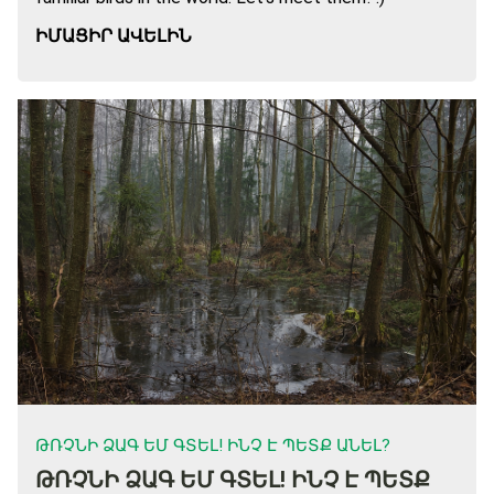
ԻՄԱՑԻՐ ԱՎԵԼԻՆ
ԹՌՉՆԻ ՁԱԳ ԵՄ ԳՏԵԼ! ԻՆՉ Է ՊԵՏՔ ԱՆԵԼ?
ԹՌՉՆԻ ՁԱԳ ԵՄ ԳՏԵԼ! ԻՆՉ Է ՊԵՏՔ