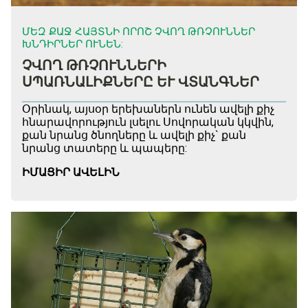
ՄԵԶ ՔԱՋ ՀԱՅՏՆԻ ՈՐՈՇ ՉՎՈՂ ԹՌՉՈՒՆՆԵՐ
ԽՆԴԻՐՆԵՐ ՈՒՆԵՆ:
ՉՎՈՂ ԹՌՉՈՒՆՆԵՐԻ
ՍՊԱՌՆԱԼԻՔՆԵՐԸ ԵՒ ՎՏԱՆԳՆԵՐ
Օրինակ, այսօր երեխաներն ունեն ավելի քիչ
հնարավորություն լսելու Սովորական կկվին,
քան նրանց ծնողները և ավելի քիչ` քան
նրանց տատերը և պապերը:
ԻՄԱՑԻՐ ԱՎԵԼԻՆ