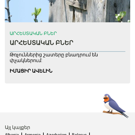
ԱՐՀԵՍՏԱԿԱՆ ԲՆԵՐ
ԱՐՀԵՍՏԱԿԱՆ ԲՆԵՐ
Թռչուններից շատերը բնադրում են
փչակներում:
ԻՄԱՑԻՐ ԱՎԵԼԻՆ
Այլ կայքեր