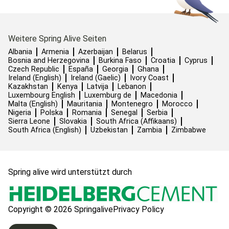
Weitere Spring Alive Seiten
Albania
Armenia
Azerbaijan
Belarus
Bosnia and Herzegovina
Burkina Faso
Croatia
Cyprus
Czech Republic
España
Georgia
Ghana
Ireland (English)
Ireland (Gaelic)
Ivory Coast
Kazakhstan
Kenya
Latvija
Lebanon
Luxembourg English
Luxemburg de
Macedonia
Malta (English)
Mauritania
Montenegro
Morocco
Nigeria
Polska
Romania
Senegal
Serbia
Sierra Leone
Slovakia
South Africa (Affikaans)
South Africa (English)
Uzbekistan
Zambia
Zimbabwe
Spring alive wird unterstützt durch
Copyright © 2026 Springalive
Privacy Policy