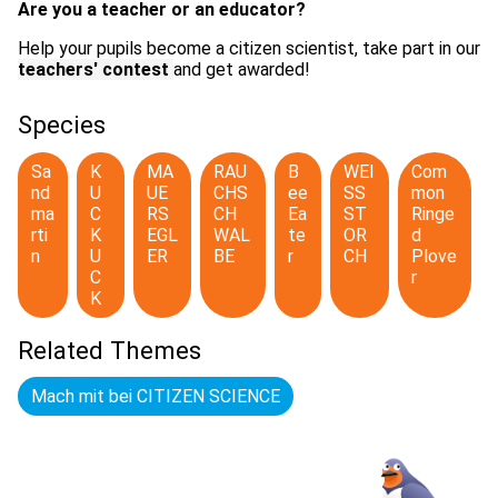
Are you a teacher or an educator?
Help your pupils become a citizen scientist, take part in our
teachers' contest
and get awarded!
Species
Sa
K
MA
RAU
B
WEI
Com
nd
U
UE
CHS
ee
SS
mon
ma
C
RS
CH
Ea
ST
Ringe
rti
K
EGL
WAL
te
OR
d
n
U
ER
BE
r
CH
Plove
C
r
K
Related Themes
Mach mit bei CITIZEN SCIENCE