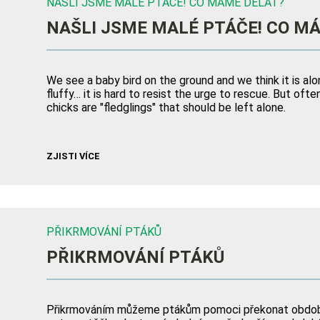
NAŠLI JSME MALÉ PTÁČE! CO MÁME DĚLAT?
NAŠLI JSME MALÉ PTÁČE! CO M
We see a baby bird on the ground and we think it is alo
fluffy… it is hard to resist the urge to rescue. But of
chicks are "fledglings" that should be left alone.
ZJISTI VÍCE
PŘIKRMOVÁNÍ PTÁKŮ
PŘIKRMOVÁNÍ PTÁKŮ
Přikrmováním můžeme ptákům pomoci překonat období,