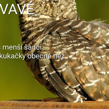
VAVÉ
s menší šanci
s kukačky obecné než