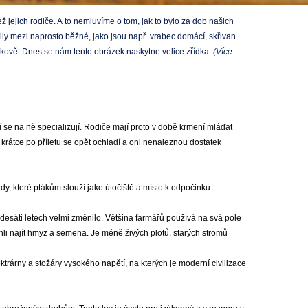
jejich rodiče. A to nemluvíme o tom, jak to bylo za dob našich
řily mezi naprosto běžné, jako jsou např. vrabec domácí, skřivan
kově. Dnes se nám tento obrázek naskytne velice zřídka.
(Více
í se na ně specializují. Rodiče mají proto v době krmení mláďat
 krátce po příletu se opět ochladí a oni nenaleznou dostatek
y, které ptákům slouží jako útočiště a místo k odpočinku.
adesáti letech velmi změnilo. Většina farmářů používá na svá pole
ohli najít hmyz a semena. Je méně živých plotů, starých stromů
ktrárny a stožáry vysokého napětí, na kterých je moderní civilizace