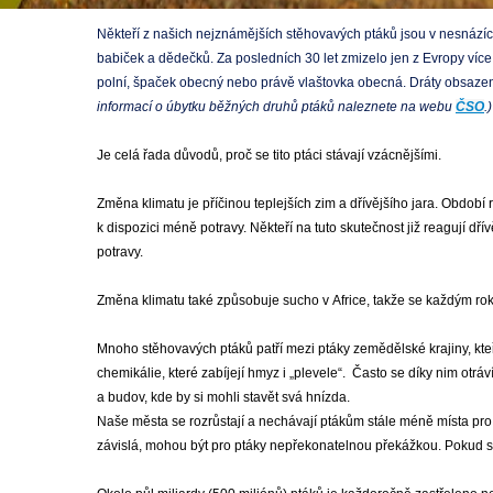
Někteří z našich nejznámějších stěhovavých ptáků jsou v nesnázích
babiček a dědečků. Za posledních 30 let zmizelo jen z Evropy více 
polní, špaček obecný nebo právě vlaštovka obecná. Dráty obsazen
informací o úbytku běžných druhů ptáků naleznete na webu
ČSO
.
Je celá řada důvodů, proč se tito ptáci stávají vzácnějšími.
Změna klimatu je příčinou teplejších zim a dřívějšího jara. Období
k dispozici méně potravy. Někteří na tuto skutečnost již reagují d
potravy.
Změna klimatu také způsobuje sucho v Africe, takže se každým rokem
Mnoho stěhovavých ptáků patří mezi ptáky zemědělské krajiny, kteří
chemikálie, které zabíjejí hmyz i „plevele“. Často se díky nim otr
a budov, kde by si mohli stavět svá hnízda.
Naše města se rozrůstají a nechávají ptákům stále méně místa pro o
závislá, mohou být pro ptáky nepřekonatelnou překážkou. Pokud se