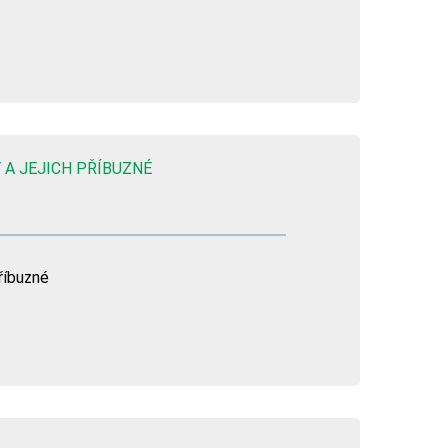
 A JEJICH PŘÍBUZNÉ
říbuzné