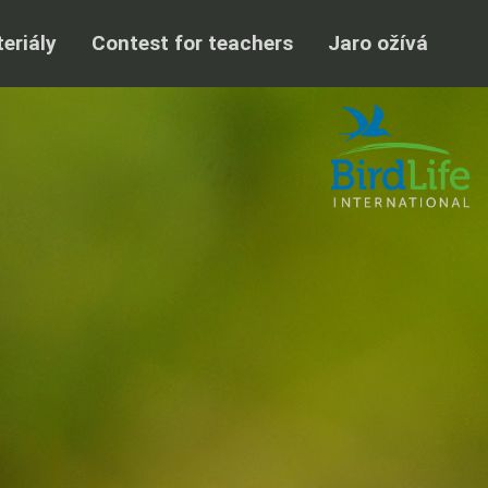
eriály
Contest for teachers
Jaro ožívá