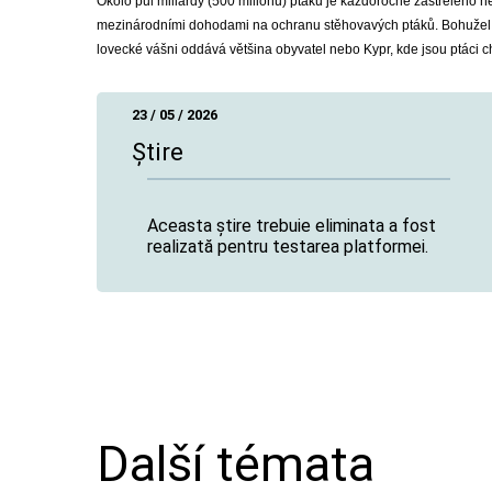
Okolo půl miliardy (500 miliónů) ptáků je každoročně zastřeleno 
mezinárodními dohodami na ochranu stěhovavých ptáků. Bohužel lov
lovecké vášni oddává většina obyvatel nebo Kypr, kde jsou ptáci c
23 / 05 / 2026
Știre
Aceasta știre trebuie eliminata a fost
realizată pentru testarea platformei.
Další témata