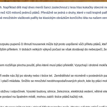
. Například děti mají dnes menší šanci zaslechnout z lesa hlas kukačky obecné než 
než 420 milionů jedinců ptáků. Převážně se jedná o druhy, které v naší krajině pat
é množstvím vlaštovek patřily ke klasickým obrázkům končícího léta na našem ven
)
 rozpuku pupenů či líhnutí housenek může být proto uspíšené vůči příletu ptáků, kteř
řívějším příletem. V dobách velkých výkyvů počasí se však dostávají do nebezpečí, že
 rozšiřuje plocha pouští, přes které musí ptáci přeletět. Vysychají i drobné mokřad
 vedle nás žijí po stovky nebo i tisíce let. Zemědělství se nicméně v posledních p
áví i ptačí mláďata. Snížilo se množství neobhospodařovaných ploch, kde by ptáci m
bživu i odpočinek. Vysoké budovy, silnice, železnice, elektrická vedení, větrné ele
 postaví na špatném místě, mohou zabít i tisíce ptáků každý rok.