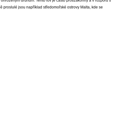
 ohroženým druhům. Tento lov je často protizákonný a v rozporu s
ě proslulé jsou například středomořské ostrovy Malta, kde se