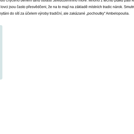
nebo chyceno během tahu oblastí Středozemního moře. Mnoho z těchto ptáků patří k
ci jsou často přesvědčeni, že na to mají na základě místních tradic nárok. Smutn
hytáni do sítí za účelem výroby tradiční, ale zakázané „pochoutky" Ambelopoulia.