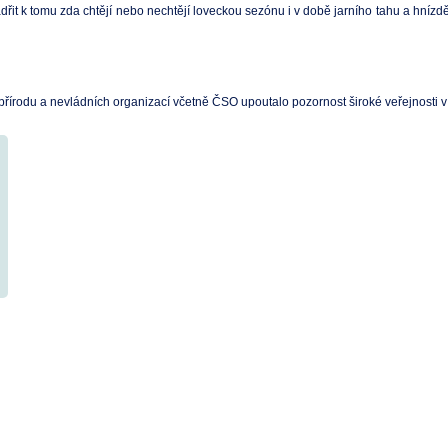
řit k tomu zda chtějí nebo nechtějí loveckou sezónu i v době jarního tahu a hníz
přírodu a nevládních organizací včetně ČSO upoutalo pozornost široké veřejnosti v