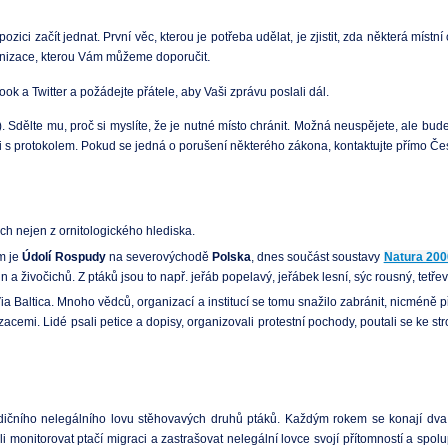
ozici začít jednat. První věc, kterou je potřeba udělat, je zjistit, zda některá mís
.
ganizace, kterou Vám můžeme doporučit
book a Twitter a požádejte přátele, aby Vaši zprávu poslali dál.
dělte mu, proč si myslíte, že je nutné místo chránit. Možná neuspějete, ale budete v
 s protokolem. Pokud se jedná o porušení některého zákona, kontaktujte přímo Česk
ch nejen z ornitologického hlediska.
m je
Údolí Rospudy
na severovýchodě
Polska
, dnes součást soustavy
Natura 200
n a živočichů. Z ptáků jsou to např. jeřáb popelavý, jeřábek lesní, sýc rousný, tetřev
 Baltica. Mnoho vědců, organizací a institucí se tomu snažilo zabránit, nicméně př
acemi. Lidé psali petice a dopisy, organizovali protestní pochody, poutali se 
tradičního nelegálního lovu stěhovavých druhů ptáků. Každým rokem se konají dv
 monitorovat ptačí migraci a zastrašovat nelegální lovce svojí přítomností a spolupr