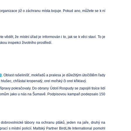
tní organizace již o záchranu místa bojuje. Pokud ano, můžete se k ní
ědět, že místní úřad je informován i to, jak se k věci staví. To je
ou inspekci životního prostředí.
0
. Oblast rašelinišť, mokřadů a pralesa je důležitým útočištěm řady
 hlušec, chřástal kropenatý, orel mořský či orel křiklavý.
ípravy pokračovaly. Do obrany Údolí Rospudy se zapojili tisíce lidí
ke stromům jako u nás na Šumavě. Podpisovou kampaň podepsalo 150
a dobrovolnické tábory na ochranu ptáků, jeden na jaře, druhý na
ací s místní policií. Maltský Partner BirdLife International pomohl