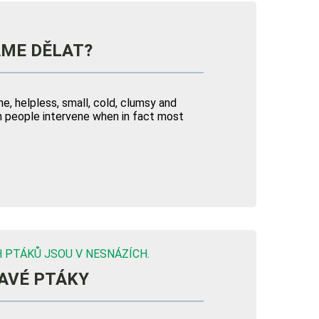
ÁME DĚLAT?
ne, helpless, small, cold, clumsy and
ten people intervene when in fact most
 PTÁKŮ JSOU V NESNÁZÍCH.
VAVÉ PTÁKY