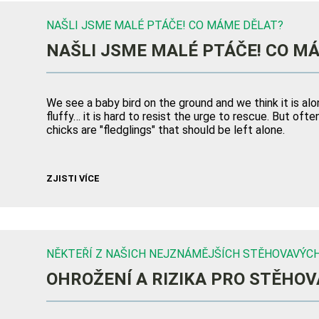
NAŠLI JSME MALÉ PTÁČE! CO MÁME DĚLAT?
NAŠLI JSME MALÉ PTÁČE! CO M
We see a baby bird on the ground and we think it is alo
fluffy… it is hard to resist the urge to rescue. But of
chicks are "fledglings" that should be left alone.
ZJISTI VÍCE
NĚKTEŘÍ Z NAŠICH NEJZNÁMĚJŠÍCH STĚHOVAVÝCH
OHROŽENÍ A RIZIKA PRO STĚHO