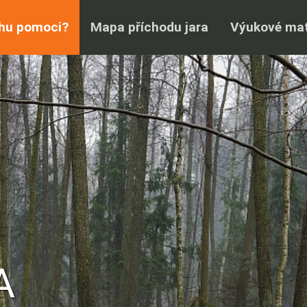
hu pomoci?
Mapa příchodu jara
Výukové mat
A