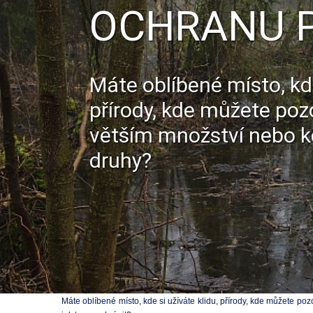
OCHRANU 
Máte oblíbené místo, kde
přírody, kde můžete poz
větším množství nebo k
druhy?
Máte oblíbené místo, kde si užíváte klidu, přírody, kde můžete p