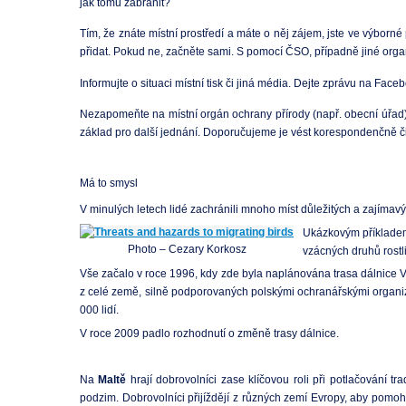
jak tomu zabránit?
Tím, že znáte místní prostředí a máte o něj zájem, jste ve výborné p
přidat. Pokud ne, začněte sami. S pomocí ČSO, případně jiné or
Informujte o situaci místní tisk či jiná média. Dejte zprávu na Face
Nezapomeňte na místní orgán ochrany přírody (např. obecní úřad). S
základ pro další jednání. Doporučujeme je vést korespondenčně či
Má to smysl
V minulých letech lidé zachránili mnoho míst důležitých a zajímavý
Ukázkovým příklade
Photo – Cezary Korkosz
vzácných druhů rostli
Vše začalo v roce 1996, kdy zde byla naplánována trasa dálnice Via
z celé země, silně podporovaných polskými ochranářskými organiz
000 lidí.
V roce 2009 padlo rozhodnutí o změně trasy dálnice.
Na
Maltě
hrají dobrovolníci zase klíčovou roli při potlačování 
podzim. Dobrovolníci přijíždějí z různých zemí Evropy, aby pomohli