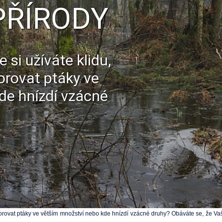
PŘÍRODY
 si užíváte klidu,
orovat ptáky ve
de hnízdí vzácné
ozorovat ptáky ve větším množství nebo kde hnízdí vzácné druhy? Obáváte se, že V