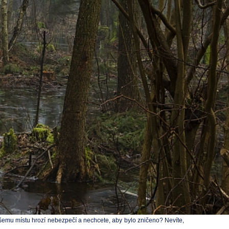
ašemu místu hrozí nebezpečí a nechcete, aby bylo zničeno? Nevíte,