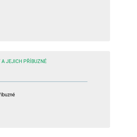
 A JEJICH PŘÍBUZNÉ
říbuzné