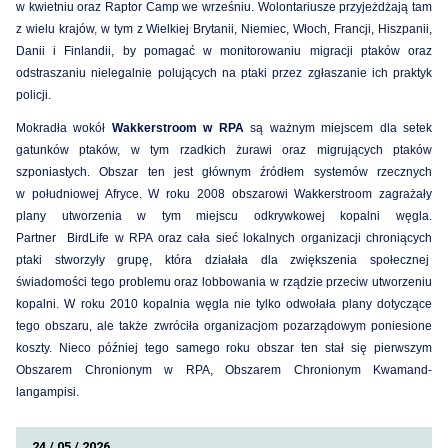
w kwietniu oraz Raptor Camp we wrześniu.
Wolontariusze przyjeżdżają tam
z wielu krajów
,
w tym z Wielkiej Brytanii, Niemiec, Włoch, Francji, Hiszpanii,
Danii i Finlandii, by pomagać w monitorowaniu migracji ptaków oraz
odstraszaniu nielegalnie polujących
na
ptaki
przez zgłaszanie ich praktyk
policji.
Mokradła wokół
Wakkerstroom w RPA
są ważnym miejscem dla setek
gatunków ptaków, w tym rzadkich żurawi oraz migrujących ptaków
szponiastych. Obszar ten jest głównym źródłem systemów rzecznych
w południowej Afryce. W roku 2008 obszarowi Wakkerstroom zagrażały
plany utworzenia w tym miejscu odkrywkowej kopalni węgla.
Partner BirdLife w RPA oraz cała sieć lokalnych organizacji chroniących
ptaki stworzyły grupę, która działała dla zwiększenia społecznej
świadomości tego problemu oraz lobbowania w rządzie przeciw utworzeniu
kopalni. W roku 2010 kopalnia węgla nie tylko odwołała plany dotyczące
tego obszaru, ale także zwróciła organizacjom pozarządowym poniesione
koszty. Nieco później tego samego roku obszar ten stał się pierwszym
Obszarem Chronionym w RPA, Obszarem Chronionym Kwamand-
langampisi.
24 / 05 / 2026