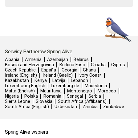
Serwisy Partnerów Spring Alive
Albania
Armenia
Azerbaijan
Belarus
Bosnia and Herzegovina
Burkina Faso
Croatia
Cyprus
Czech Republic
España
Georgia
Ghana
Ireland (English)
Ireland (Gaelic)
Ivory Coast
Kazakhstan
Kenya
Latvija
Lebanon
Luxembourg English
Luxemburg de
Macedonia
Malta (English)
Mauritania
Montenegro
Morocco
Nigeria
Polska
Romania
Senegal
Serbia
Sierra Leone
Slovakia
South Africa (Affikaans)
South Africa (English)
Uzbekistan
Zambia
Zimbabwe
Spring Alive wspiera