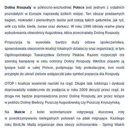
Dolina Rospudy
w północno-wschodniej
Polsce
jest jednym z ostatnich
pozostałych w Europie naprawdę dzikich miejsc. Ten obszar pradawnych
bagien, mokradeł i pierwotnych lasów jest ostoją takich gatunków, jak ryś,
wilk czy bóbr, bielik, żuraw oraz derkacz.
W roku 1996 istniały realne plany
wybudowania obwodnicy Augustowa, która przecinałaby Dolinę Rospudy.
Propozycja ta wywołała bardzo duży odzew społeczeństwa,
spowodowała
utworzenie
koalicji lokalnych działaczy oraz organizacji, w tym
Ogólnopolskiego Towarzystwa Ochrony Ptaków. Razem rozpoczęli oni
szeroką kampanię w celu ochrony Doliny Rospudy. Wkrótce poparło ją
tysiące ludzi w całej Polsce, podpisując listy protestacyjne, inni nosili
przypięte do ubrań zielone wstążeczki jako symbol poparcia dla Rospudy.
OTOP i koalicja wywierali naciski na rząd. Długie lata lobbingu i dyskusji
doprowadziły
ostatecznie
do
podjęcia
w roku 2009 decyzji przez rząd, że
droga nie będzie poprowadzona przez Dolinę Rospudy, ani przez leżące
w pobliżu Dolinę Biebrzy, Puszczę Augustowską czy Puszczę Knyszyńską.
Na
Malcie
z kolei wolontariusze odgrywają kluczową rolę
w powstrzymywaniu nielegalnych polowań na ptaki migrujące. Każdego
roku BirdLife Malta organizuje dwa obozy ochroniarskie - Spring Watch