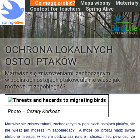
S
Co mogę zrobić?
Mapa wiosny
Materiały
k
Contest for teachers
Spring Alive
i
p
t
o
m
a
OCHRONA LOKALNYCH
i
n
OSTOI PTAKÓW
c
o
Martwisz się zniszczeniami, zachodzącymi
n
w pobliskich ostojach ptaków, ale nie wiesz jak
t
e
możesz im zapobiegać?
n
t
Photo – Cezary Korkosz
Martwisz się zniszczeniami, zachodzącymi w pobliskich ostojach ptaków, ale
nie wiesz jak możesz im zapobiegać? A może po prostu masz swoje
ulubione miejsce, w którym podziwiasz naturę i chcesz mieć pewność, że