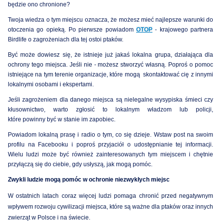
będzie ono chronione?
Twoja wiedza
o
tym miejscu
oznacza, że możesz mieć najlepsze warunki do
otoczenia go opieką. Po pierwsze powiadom
OTOP
- krajowego partnera
Birdlife o zagrożeniach dla tej ostoi ptaków.
Być może dowiesz się, że istnieje już jakaś lokalna grupa, działająca dla
ochrony tego miejsca. Jeśli nie - możesz stworzyć własną. Poproś o pomoc
istniejące na tym terenie
organizacje, które mogą skontaktować cię z innymi
lokalnymi osobami i ekspertami.
Jeśli zagrożeniem dla danego miejsca są nielegalne wysypiska śmieci czy
kłusownictwo, warto zgłosić to lokalnym władzom lub policji,
które
powinny
być w stanie im zapobiec.
Powiadom lokalną prasę i radio o tym, co się dzieje. Wstaw post na swoim
profilu na Facebooku i poproś przyjaciół o udostępnianie tej informacji.
Wielu ludzi może być również zainteresowanych tym miejscem i chętnie
przyłączą się do ciebie, gdy usłyszą, jak mogą pomóc.
Zwykli ludzie mogą pomóc w ochronie niezwykłych miejsc
W ostatnich latach coraz więcej ludzi pomaga chronić przed negatywnym
wpływem rozwoju cywilizacji miejsca, które są ważne dla ptaków oraz innych
zwierząt w Polsce i na świecie.