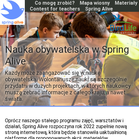
S
Co mogę zrobić?
Mapa wiosny
Materiały
k
Contest for teachers
Spring Alive
i
p
t
o
m
a
Nauka obywatelska w Spring
i
n
Alive
c
o
Każdy może zaangażować się w naukę
n
obywatelską. Wolontariusze nauki są szczególnie
t
e
przydatni w dużych projektach, w których naukowcy
n
muszą zebrać informacje z całego kraju, a nawet
t
świata.
Oprócz naszego stałego programu zajęć, warsztatów i
działań, Spring Alive rozpoczyna rok 2022 zupełnie nową
stroną internetową, która będzie stanowiła uaktualnioną
platformę dla proponowanych akcji, materiałów