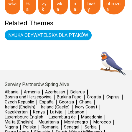
wka
łk
zy
wk
n
biał
obrożn
a
k
a
a
y
a
Related Themes
NAUKA OBYWATELSKA DLA PTAKÓW
Serwisy Partnerów Spring Alive
Albania
Armenia
Azerbaijan
Belarus
Bosnia and Herzegovina
Burkina Faso
Croatia
Cyprus
Czech Republic
España
Georgia
Ghana
Ireland (English)
Ireland (Gaelic)
Ivory Coast
Kazakhstan
Kenya
Latvija
Lebanon
Luxembourg English
Luxemburg de
Macedonia
Malta (English)
Mauritania
Montenegro
Morocco
Nigeria
Polska
Romania
Senegal
Serbia