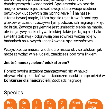
dydaktycznych i wiadomości. Społeczeństwo będzie
mogło również rejestrować swoje obserwacje siedmiu
gatunków kluczowych dla Spring Alive [1] na naszej
interaktywnej mapie, która będzie rejestrować postępy
ptaków w czasie rzeczywistym podczas ich migracji z kraju
do kraju. Zawsze przyjemnie jest umieścić siebie na mapie,
ale inicjatywy nauki obywatelskiej, takie jak ta, są nie tylko
świetną zabawą - odgrywają one również ważną rolę w
badaniach naukowych i angażowaniu społeczeństwa.
Wszystko, co musisz wiedzieć o nauce obywatelskiej i jak
możesz wziąć w niej udział, znajdziesz pod tym linkiem.
Jesteś nauczycielem/ edukatorem?
Pomóż swoim uczniom zaangażować się w naukę
obywatelską i zostać wolontariuszem nauki, biorąc udział w
konkursie dla nauczycieli
.
Zdobądź nagrodę!
Species
Brz
Ku
J
Dy
Ż
Boci
Siewe
egó
ku
er
mó
oł
an
czka