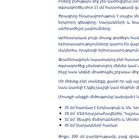
Բները բնության մեջ չեն կառուցվում ս
օգտագ
ո
րծել մոտ 15 մմ հաստությամբ
Ծրագիրը հնարավորություն է տալիս 
երկրորդ գծագիրը:
Սարյակների և Խա
անհրաժեշտ չափումները:
Արհեստական բույն մուտք գործելու հա
երիտասարդ թռչունները կարող են վայր
մակերես, որպեսզի երիտասարդ թռչուն
Ջրահեռացման նպատակով բնի հատակին
օգտագործեք
չժանգոտվող
մեխեր կամ 
ինչը նաև կօգնի միաձուլվել շրջակա մի
Մի մեխեք բնի տանիքը, քանի որ այն ա
նաև կարելի է կցել կաշվի կամ ռեզինի մ
Մուտքի անցքի մեծությունը կախված է 
մմ հարմար է Երկնագույն և Սև 
25
մմ` Մեծ երաշտահավերին, Դաշտա
28
32 մմ` Տնային ճնճղուկներին և Սիտե
մմ`Սարյակների համար
45
Փոքր, 100 մմ բարձրությամբ, բաց դ