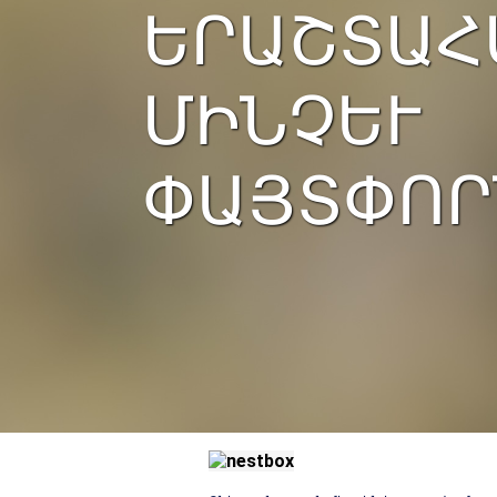
ԵՐԱՇՏԱՀ
ՄԻՆՉԵՒ
ՓԱՅՏՓՈՐ