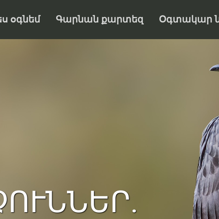
ես օգնեմ
Գարնան քարտեզ
Օգտակար ն
ՉՈՒՆՆԵՐ.