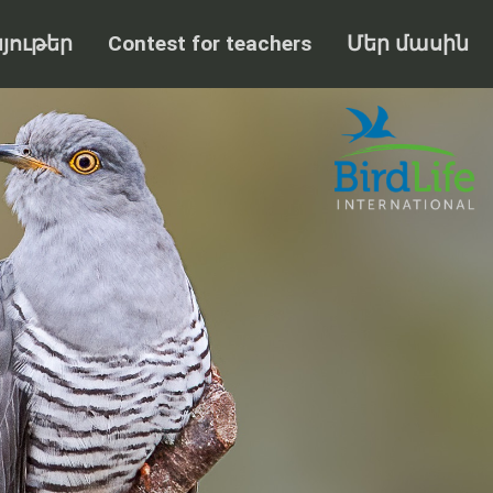
յութեր
Contest for teachers
Մեր մասին