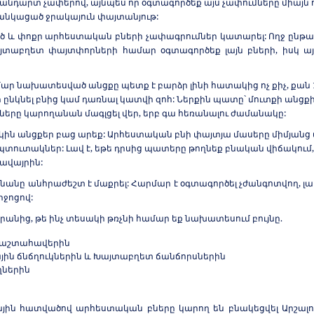
տանդարտ չափերով, այնպես որ օգտագործեք այս չափումները միայն ո
 ցանկացած
ջրա
կայուն փայտանյութ:
մեծ և փոքր արհեստական բների չափագրումներ կատարել:
Ողջ ընթա
յտաբղետ փայտփորների համար օգտագործեք լայն բների, իսկ այլ
մար նախատեսված անցքը պետք է բարձր լինի հատակից ոչ քիչ, քան 12
 ընկնել բնից կամ դառնալ կատվի զոհ: Ներքին պատը` մուտքի անցք
ները կարողանան մագլցել վեր, երբ գա հեռանալու ժամանակը:
 անցքեր բաց արեք: Արհեստական բնի փայտյա մասերը միմյանց 
պտուտակներ: Լավ է, եթե դրսից պատերը թողնեք բնական վիճակում
ջավայրին:
շնանը անհրաժեշտ է մաքրել: Հարմար է օգտագործել չժանգոտվող, լ
իջոցով:
նրանից, թե ինչ տեսակի թռչնի համար եք նախատեսում բույնը.
երաշտահավերին
յին ճնճղուկներին և Խայտաբղետ ճանճորսներին
ղներին
իմային հատվածով արհեստական բները կարող են բնակեցվել Արշ