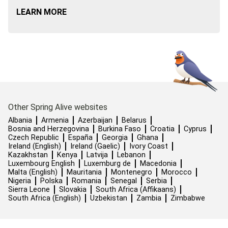
LEARN MORE
Other Spring Alive websites
Albania
Armenia
Azerbaijan
Belarus
Bosnia and Herzegovina
Burkina Faso
Croatia
Cyprus
Czech Republic
España
Georgia
Ghana
Ireland (English)
Ireland (Gaelic)
Ivory Coast
Kazakhstan
Kenya
Latvija
Lebanon
Luxembourg English
Luxemburg de
Macedonia
Malta (English)
Mauritania
Montenegro
Morocco
Nigeria
Polska
Romania
Senegal
Serbia
Sierra Leone
Slovakia
South Africa (Affikaans)
South Africa (English)
Uzbekistan
Zambia
Zimbabwe