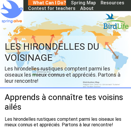
S
What Can I Do?
Spring Map
Resources
k
Contest for teachers
About
i
p
t
o
m
a
LES HIRONDELLES DU
i
n
VOISINAGE
c
o
Les hirondelles rustiques comptent parmi les
n
oiseaux les mieux connus et appréciés. Partons à
t
e
leur rencontre!
n
t
Apprends à connaître tes voisins
ailés
Les hirondelles rustiques comptent parmi les oiseaux les
mieux connus et appréciés. Partons à leur rencontre!