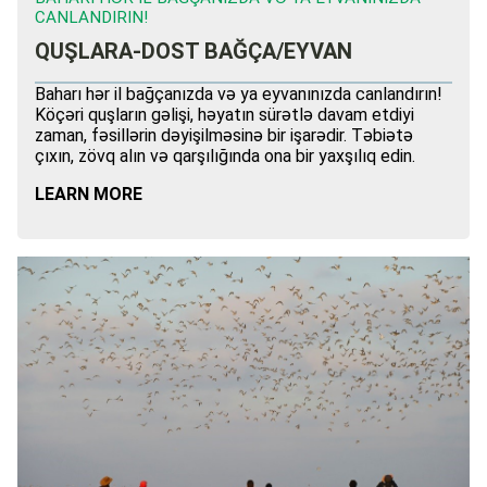
CANLANDIRIN!
QUŞLARA-DOST BAĞÇA/EYVAN
Baharı hər il bağçanızda və ya eyvanınızda canlandırın!
Köçəri quşların gəlişi, həyatın sürətlə davam etdiyi
zaman, fəsillərin dəyişilməsinə bir işarədir. Təbiətə
çıxın, zövq alın və qarşılığında ona bir yaxşılıq edin.
LEARN MORE