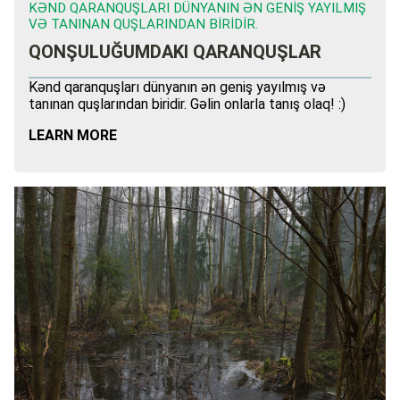
KƏND QARANQUŞLARI DÜNYANIN ƏN GENIŞ YAYILMIŞ
VƏ TANINAN QUŞLARINDAN BIRIDIR.
QONŞULUĞUMDAKI QARANQUŞLAR
Kənd qaranquşları dünyanın ən geniş yayılmış və
tanınan quşlarından biridir. Gəlin onlarla tanış olaq! :)
LEARN MORE