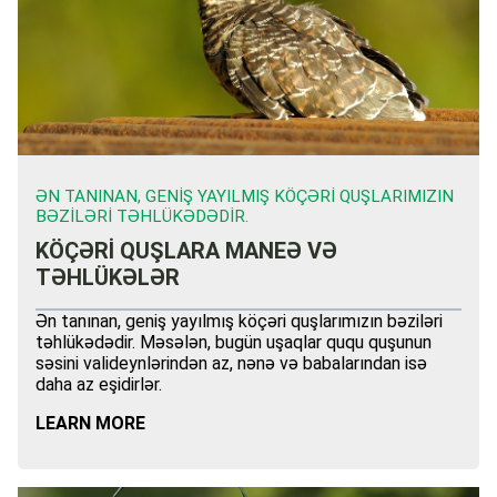
ƏN TANINAN, GENIŞ YAYILMIŞ KÖÇƏRI QUŞLARIMIZIN
BƏZILƏRI TƏHLÜKƏDƏDIR.
KÖÇƏRİ QUŞLARA MANEƏ VƏ
TƏHLÜKƏLƏR
Ən tanınan, geniş yayılmış köçəri quşlarımızın bəziləri
təhlükədədir. Məsələn, bugün uşaqlar ququ quşunun
səsini valideynlərindən az, nənə və babalarından isə
daha az eşidirlər.
LEARN MORE