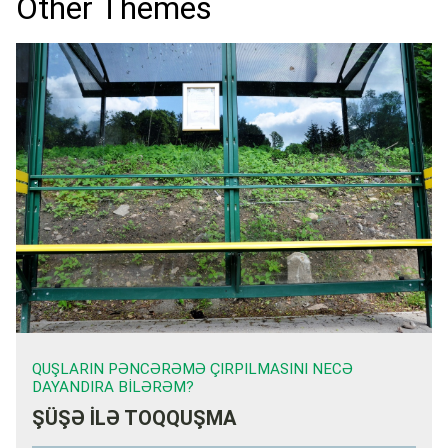
Other Themes
QUŞLARIN PƏNCƏRƏMƏ ÇIRPILMASINI NECƏ
DAYANDIRA BILƏRƏM?
ŞÜŞƏ İLƏ TOQQUŞMA