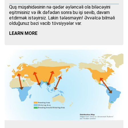
Quş müşahidəsinin nə qədər əyləncəli ola biləcəyini
eşitmisiniz və ilk dəfədən sonra bu işi sevib, davam
etdirmək istəyirsiz. Lakin tələsməyin! Əvvəlcə bilməli
olduğunuz bəzi vacib tövsiyyələr var.
LEARN MORE