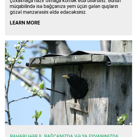
çoxalmağa hazır olmağa kömək edə bilərsiniz. Bunun
müqabilində isə bağçanıza yem üçün gələn quşların
gözəl mənzərəsini əldə edəcəksiniz.
LEARN MORE
BAHARI HƏR IL BAĞÇANIZDA VƏ YA EYVANINIZDA