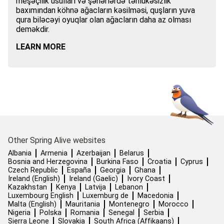
meşəçilik üsulları və şəhərlərdə təhlükəsizlik
baxımından köhnə ağacların kəsilməsi, quşların yuva
qura biləcəyi oyuqlar olan ağacların daha az olması
deməkdir.
LEARN MORE
Other Spring Alive websites
Albania
Armenia
Azerbaijan
Belarus
Bosnia and Herzegovina
Burkina Faso
Croatia
Cyprus
Czech Republic
España
Georgia
Ghana
Ireland (English)
Ireland (Gaelic)
Ivory Coast
Kazakhstan
Kenya
Latvija
Lebanon
Luxembourg English
Luxemburg de
Macedonia
Malta (English)
Mauritania
Montenegro
Morocco
Nigeria
Polska
Romania
Senegal
Serbia
Sierra Leone
Slovakia
South Africa (Affikaans)