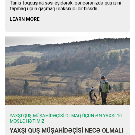
Tanış toqquşma səsi eşidərək, pəncərənizdə quş izini
tapmaq üçün qaçmaq ürəksıxıcı bir hissdir.
LEARN MORE
YAXŞI QUŞ MÜŞAHIDƏÇISI OLMAQ ÜÇÜN ƏN YAXŞI 10
MƏSLƏHƏTIMIZ
YAXŞI QUŞ MÜŞAHİDƏÇİSİ NECƏ OLMALI