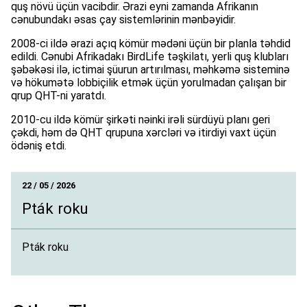
quş növü üçün vacibdir. Ərazi eyni zamanda Afrikanın
cənubundakı əsas çay sistemlərinin mənbəyidir.
2008-ci ildə ərazi açıq kömür mədəni üçün bir planla təhdid
edildi. Cənubi Afrikadakı BirdLife təşkilatı, yerli quş klubları
şəbəkəsi ilə, ictimai şüurun artırılması, məhkəmə sisteminə
və hökumətə lobbiçilik etmək üçün yorulmadan çalışan bir
qrup QHT-ni yaratdı.
2010-cu ildə kömür şirkəti nəinki irəli sürdüyü planı geri
çəkdi, həm də QHT qrupuna xərcləri və itirdiyi vaxt üçün
ödəniş etdi.
22 / 05 / 2026
Pták roku
Pták roku