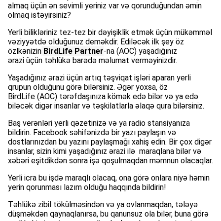
almaq üçün ən sevimli yeriniz var və qorunduğundan əmin
olmaq istəyirsiniz?
Yerli bilikləriniz tez-tez bir dəyişiklik etmək üçün mükəmməl
vəziyyətdə olduğunuz deməkdir. Ediləcək ilk şey öz
özlkənizin
BirdLife Partner
-na (AOC) yaşadığınız
ərazi üçün təhlükə barədə məlumat verməyinizdir.
Yaşadığınız ərazi üçün artıq təşviqat işləri aparan yerli
qrupun olduğunu görə bilərsiniz. Əgər yoxsa, öz
BirdLife (AOC) tərəfdaşınıza kömək edə bilər və ya edə
biləcək digər insanlar və təşkilatlarla əlaqə qura bilərsiniz.
Baş verənləri yerli qəzetinizə və ya radio stansiyanıza
bildirin. Facebook səhifənizdə bir yazı paylaşın və
dostlarınızdan bu yazını paylaşmağı xahiş edin. Bir çox digər
insanlar, sizin kimi yaşadığınız ərazi ilə maraqlana bilər və
xəbəri eşitdikdən sonra işə qoşulmaqdan məmnun olacaqlar.
Yerli icra bu işdə maraqlı olacaq, ona görə onlara niyə həmin
yerin qorunması lazım olduğu haqqında bildirin!
Təhlükə zibil tökülməsindən və ya ovlanmaqdan, tələyə
düşməkdən qaynaqlanırsa, bu qanunsuz ola bilər, buna görə