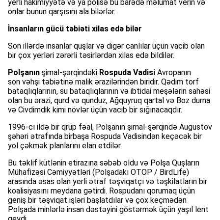
yerli hakimiyyətə və ya polisə bu barədə məlumat verin və
onlar bunun qarşısını ala bilərlər.
İnsanların gücü təbiəti xilas edə bilər
Son illərdə insanlar quşlar və digər canlılar üçün vacib olan
bir çox yerləri zərərli təsirlərdən xilas edə bildilər.
Polşanın
şimal-şərqindəki
Rospuda Vadisi
Avropanın
son vəhşi təbiətinə malik ərazilərindən biridir. Qədim torf
bataqlıqlarının, su bataqlıqlarının və ibtidai meşələrin sahəsi
olan bu ərazi, qurd və qunduz, Ağquyruq qartal və Boz durna
və Civdimdik kimi növlər üçün vacib bir sığınacaqdır.
1996-cı ildə bir qrup fəal, Polşanın şimal-şərqində Augustov
şəhəri ətrafında birbaşa Rospuda Vadisindən keçəcək bir
yol çəkmək planlarını elan etdilər.
Bu təklif kütlənin etirazına səbəb oldu və Polşa Quşların
Mühafizəsi Cəmiyyətləri (Polşadakı OTOP / BirdLife)
arasında əsas olan yerli ətraf təşviqatçı və təşkilatların bir
koalisiyasını meydana gətirdi. Rospudanı qorumaq üçün
geniş bir təşviqat işləri başlatdılar və çox keçmədən
Polşada minlərlə insan dəstəyini göstərmək üçün yaşıl lent
geydi.