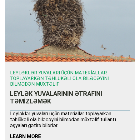
LEYLƏKLƏR YUVALARI ÜÇÜN MATERIALLAR
TOPLAYARKƏN TƏHLÜKƏLI OLA BILƏCƏYINI
BILMƏDƏN MÜXTƏLIF
LEYLƏK YUVALARININ ƏTRAFINI
TƏMİZLƏMƏK
Leyləklər yuvaları üçün materiallar toplayarkən
təhlükəli ola biləcəyini bilmədən müxtəlif tullantı
əşyaları gətirə bilərlər.
LEARN MORE