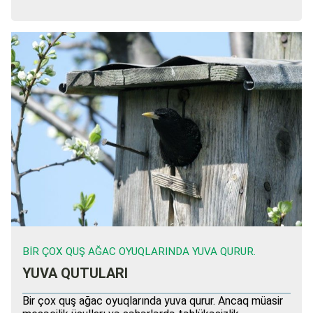
BIR ÇOX QUŞ AĞAC OYUQLARINDA YUVA QURUR.
YUVA QUTULARI
Bir çox quş ağac oyuqlarında yuva qurur. Ancaq müasir