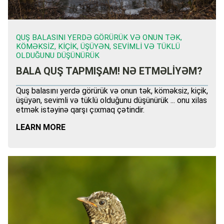
QUŞ BALASINI YERDƏ GÖRÜRÜK VƏ ONUN TƏK,
KÖMƏKSIZ, KIÇIK, ÜŞÜYƏN, SEVIMLI VƏ TÜKLÜ
OLDUĞUNU DÜŞÜNÜRÜK
BALA QUŞ TAPMIŞAM! NƏ ETMƏLİYƏM?
Quş balasını yerdə görürük və onun tək, köməksiz, kiçik,
üşüyən, sevimli və tüklü olduğunu düşünürük ... onu xilas
etmək istəyinə qarşı çıxmaq çətindir.
LEARN MORE