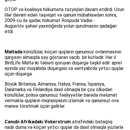
OTOP və koalisiya hökumətə təzyiqləri davam etdirdi. Uzun
illər davam edən təşviqat və qanuni mübahisədən sonra,
2009-cu ilə qədər, hökumət Rospuda Vadisi -
Augustóv şəhəri yaxınlığında yolun qurulmasını qadağan
etdi.
Maltada
könüllülər, köçəri quşların qanunsuz ovlanmasının
qarşısını almaqda səy göstərən vacib bir kütlədir. Hər il
BirdLife Malta iki təbiəti qoruyan düşərgə təşkil edir: aprel
ayında yaz müşahidə düşərgəsi və sentyabrda yırtıcı quşlar
üçün düşərgə.
Böyük Britaniya, Almaniya, İtaliya, Fransa, İspaniya,
Danimarka və Finlandiya daxil olmaqla bir çox ölkədən
könüllülər, polisə qanunsuz fəaliyyətlər barədə məlumat
verməklə quşların miqrasiyasını izləmək və qanunsuz ova
maneə törətmək üçün gəlirlər.
Cənubi Afrikadakı Vokerstrum
ətrafındakı bataqlıq
nadir durna və köçəri yırtıcı quşlar da daxil olmaqla yüzlərlə